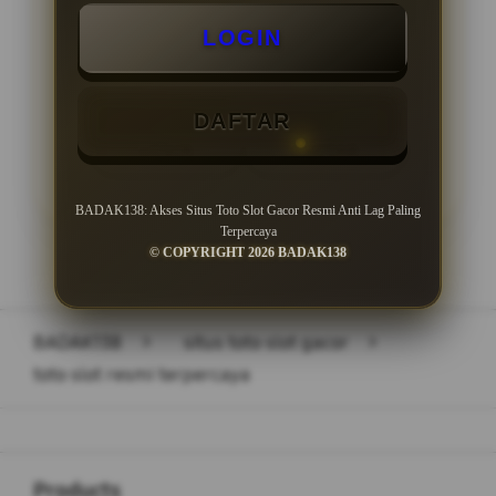
Minimal Withdraw Rp 50.000
LOGIN
DAFTAR
LOGIN
DAFTAR
BADAK138: Akses Situs Toto Slot Gacor Resmi Anti Lag Paling
Terpercaya
© COPYRIGHT 2026 BADAK138
Layer Popup Close
BADAK138
>
situs toto slot gacor
>
toto slot resmi terpercaya
Buka
Footer Navigation
Products