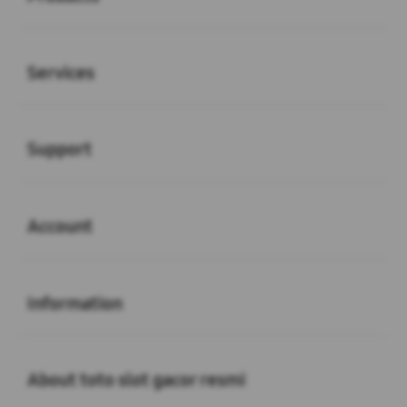
Buka
Services
Buka
Support
Buka
Account
Buka
Information
Buka
About toto slot gacor resmi