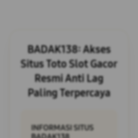
BADAK138: Akses
Situs Toto Slot Gacor
Resmi Anti Lag
Paling Terpercaya
INFORMASI SITUS
BADAK138