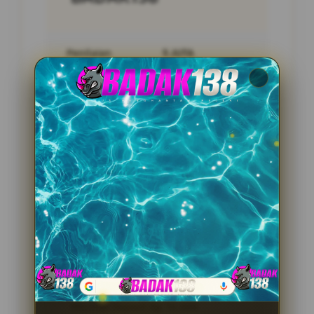
Penilaian
5 JUTA
Pengguna
PENGGUNA
Minimal Deposit
10.000 Ribu
Layanan Support
24/7
Platform
Multi-Device
PENAWARAN SPESIAL
BONUS NEW MEMBER 10%
Minimal Deposit Rp. 10.000